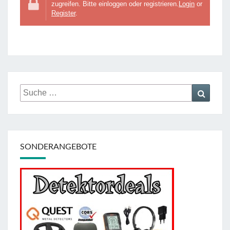
zugreifen. Bitte einloggen oder registrieren.
Login
or
Register
.
Suche
Suche
nach:
SONDERANGEBOTE