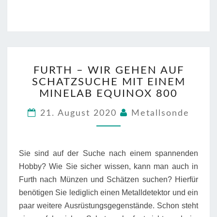
FURTH
FURTH – WIR GEHEN AUF
–
SCHATZSUCHE MIT EINEM
WIR
GEHEN
MINELAB EQUINOX 800
AUF
SCHATZSUCHE
21. August 2020
Metallsonde
MIT
EINEM
MINELAB
Sie sind auf der Suche nach einem spannenden
EQUINOX
800
Hobby? Wie Sie sicher wissen, kann man auch in
Furth nach Münzen und Schätzen suchen? Hierfür
benötigen Sie lediglich einen Metalldetektor und ein
paar weitere Ausrüstungsgegenstände. Schon steht