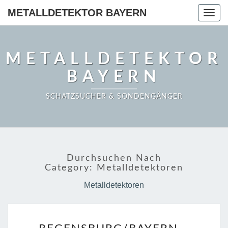
METALLDETEKTOR BAYERN
Togg
navig
METALLDETEKTOR
BAYERN
SCHATZSUCHER & SONDENGÄNGER
Durchsuchen Nach
Category:
Metalldetektoren
Metalldetektoren
REGENSBURG/BAYERN