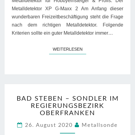
Metalldetektor für Hobbyeinsteiger & Profis. Der
Metalldetektor XP G-Maxx 2 Am Anfang dieser
wunderbaren Freizeitbeschäftigung steht die Frage
nach dem richtigen Metalldetektor. Folgende
Kriterien sollte ein guter Metalldetektor immer…
WEITERLESEN
WEITERLESEN
BAD
BAD STEBEN – SONDLER IM
STEBEN
REGIERUNGSBEZIRK
–
SONDLER
OBERFRANKEN
IM
REGIERUNGSBEZIRK
26. August 2020
Metallsonde
OBERFRANKEN