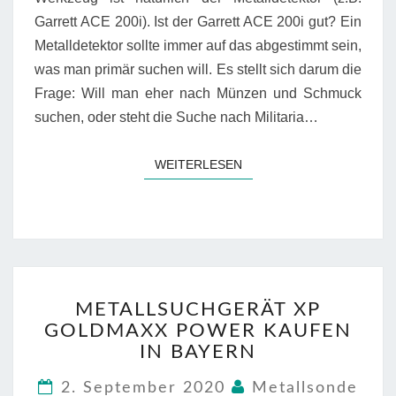
Garrett ACE 200i). Ist der Garrett ACE 200i gut? Ein
Metalldetektor sollte immer auf das abgestimmt sein,
was man primär suchen will. Es stellt sich darum die
Frage: Will man eher nach Münzen und Schmuck
suchen, oder steht die Suche nach Militaria…
WEITERLESEN
WEITERLESEN
METALLSUCHGERÄT
METALLSUCHGERÄT XP
XP
GOLDMAXX POWER KAUFEN
GOLDMAXX
POWER
IN BAYERN
KAUFEN
IN
2. September 2020
Metallsonde