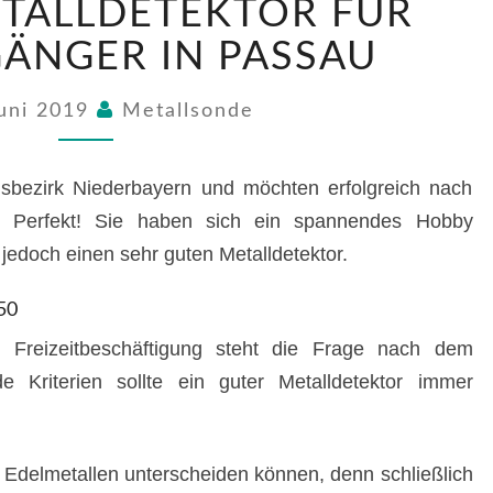
ETALLDETEKTOR FÜR
350
METALLDETEKTOR
ÄNGER IN PASSAU
FÜR
SONDENGÄNGER
Juni 2019
Metallsonde
IN
PASSAU
bezirk Niederbayern und möchten erfolgreich nach
Perfekt! Sie haben sich ein spannendes Hobby
 jedoch einen sehr guten Metalldetektor.
50
Freizeitbeschäftigung steht die Frage nach dem
nde Kriterien sollte ein guter Metalldetektor immer
 Edelmetallen unterscheiden können, denn schließlich