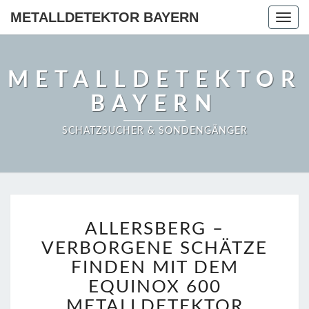
METALLDETEKTOR BAYERN
Togg
navig
METALLDETEKTOR
BAYERN
SCHATZSUCHER & SONDENGÄNGER
ALLERSBERG
ALLERSBERG –
–
VERBORGENE
VERBORGENE SCHÄTZE
SCHÄTZE
FINDEN MIT DEM
FINDEN
EQUINOX 600
MIT
METALLDETEKTOR
DEM