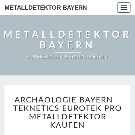
METALLDETEKTOR BAYERN
Togg
navig
METALLDETEKTOR
BAYERN
SCHATZSUCHER & SONDENGÄNGER
ARCHÄOLOGIE
ARCHÄOLOGIE BAYERN –
BAYERN
–
TEKNETICS EUROTEK PRO
TEKNETICS
METALLDETEKTOR
EUROTEK
KAUFEN
PRO
METALLDETEKTOR