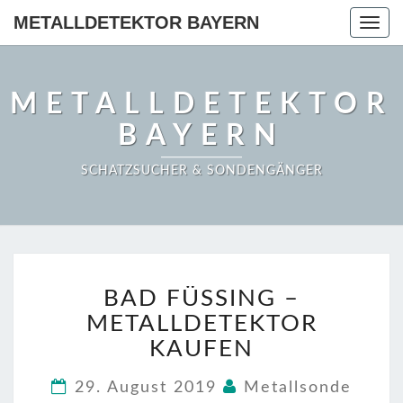
METALLDETEKTOR BAYERN
Togg
navig
METALLDETEKTOR
BAYERN
SCHATZSUCHER & SONDENGÄNGER
BAD
BAD FÜSSING –
FÜSSING
–
METALLDETEKTOR
METALLDETEKTOR
KAUFEN
KAUFEN
29. August 2019
Metallsonde