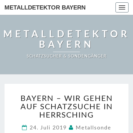
METALLDETEKTOR BAYERN
Togg
navig
METALLDETEKTOR
BAYERN
SCHATZSUCHER & SONDENGÄNGER
BAYERN
BAYERN – WIR GEHEN
–
WIR
AUF SCHATZSUCHE IN
GEHEN
HERRSCHING
AUF
SCHATZSUCHE
24. Juli 2019
Metallsonde
IN