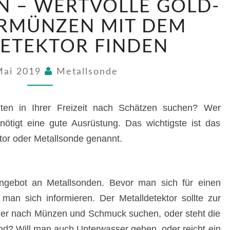
N – WERTVOLLE GOLD-
–
WERTVOLLE
ERMÜNZEN MIT DEM
GOLD-
ETEKTOR FINDEN
UND
SILBERMÜNZEN
MIT
Mai 2019
Metallsonde
DEM
METALLDETEKTOR
en in Ihrer Freizeit nach Schätzen suchen? Wer
FINDEN
enötigt eine gute Ausrüstung. Das wichtigste ist das
tor oder Metallsonde genannt.
ngebot an Metallsonden. Bevor man sich für einen
e man sich informieren. Der Metalldetektor sollte zur
er nach Münzen und Schmuck suchen, oder steht die
nd? Will man auch Unterwasser gehen, oder reicht ein