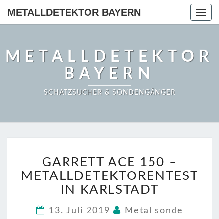
METALLDETEKTOR BAYERN
Togg
navig
METALLDETEKTOR
BAYERN
SCHATZSUCHER & SONDENGÄNGER
GARRETT
GARRETT ACE 150 –
ACE
150
METALLDETEKTORENTEST
–
IN KARLSTADT
METALLDETEKTORENT
IN
13. Juli 2019
Metallsonde
KARLSTADT