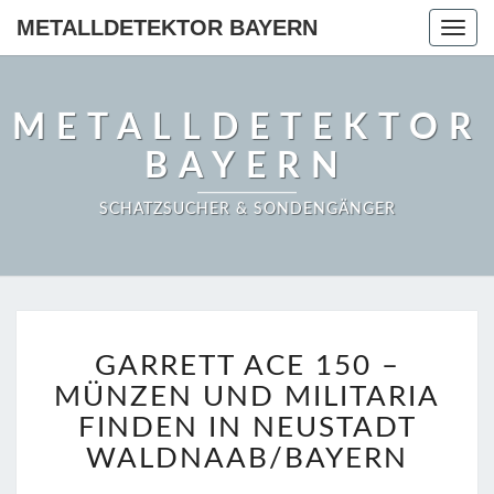
METALLDETEKTOR BAYERN
Togg
navig
METALLDETEKTOR
BAYERN
SCHATZSUCHER & SONDENGÄNGER
GARRETT
GARRETT ACE 150 –
ACE
150
MÜNZEN UND MILITARIA
–
FINDEN IN NEUSTADT
MÜNZEN
WALDNAAB/BAYERN
UND
MILITARIA