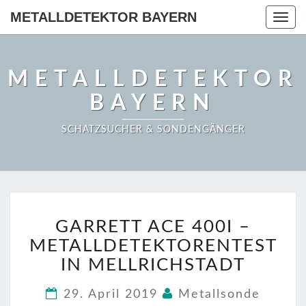
METALLDETEKTOR BAYERN
Togg
navig
METALLDETEKTOR
BAYERN
SCHATZSUCHER & SONDENGÄNGER
GARRETT
GARRETT ACE 400I –
ACE
400I
METALLDETEKTORENTEST
–
IN MELLRICHSTADT
METALLDETEKTORENT
IN
29. April 2019
Metallsonde
MELLRICHSTADT