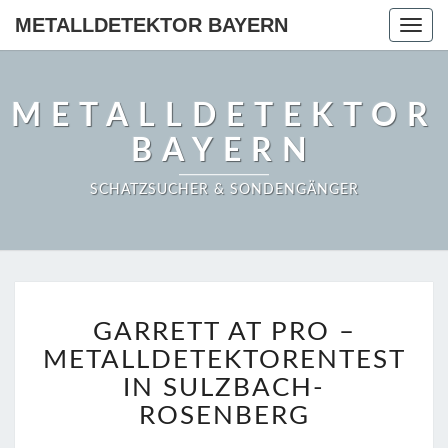
METALLDETEKTOR BAYERN
Togg
navig
METALLDETEKTOR
BAYERN
SCHATZSUCHER & SONDENGÄNGER
GARRETT
GARRETT AT PRO –
AT
PRO
METALLDETEKTORENTEST
–
IN SULZBACH-
METALLDETEKTORENT
ROSENBERG
IN
SULZBACH-