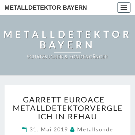
METALLDETEKTOR BAYERN
Togg
navig
METALLDETEKTOR
BAYERN
SCHATZSUCHER & SONDENGÄNGER
GARRETT
GARRETT EUROACE –
EUROACE
–
METALLDETEKTORVERGLE
METALLDETEKTORVER
ICH IN REHAU
IN
REHAU
31. Mai 2019
Metallsonde