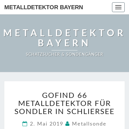
METALLDETEKTOR BAYERN
Togg
navig
METALLDETEKTOR
BAYERN
SCHATZSUCHER & SONDENGÄNGER
GOFIND
GOFIND 66
66
METALLDETEKTOR
METALLDETEKTOR FÜR
FÜR
SONDLER IN SCHLIERSEE
SONDLER
IN
2. Mai 2019
Metallsonde
SCHLIERSEE