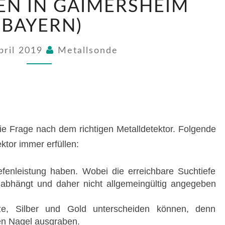
EN IN GAIMERSHEIM
FINDEN
IN
(BAYERN)
GAIMERSHEIM
(BAYERN)
pril 2019
Metallsonde
e Frage nach dem richtigen Metalldetektor. Folgende
ektor immer erfüllen:
iefenleistung haben. Wobei die erreichbare Suchtiefe
abhängt und daher nicht allgemeingültig angegeben
e, Silber und Gold unterscheiden können, denn
den Nagel ausgraben.