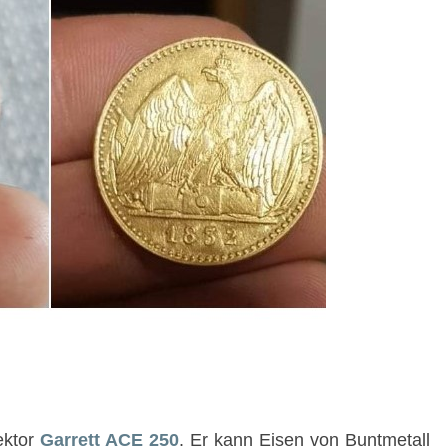
ektor
Garrett ACE 250
. Er kann Eisen von Buntmetall