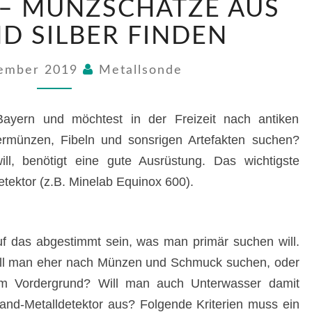
– MÜNZSCHÄTZE AUS
–
MÜNZSCHÄTZE
D SILBER FINDEN
AUS
GOLD
vember 2019
Metallsonde
UND
SILBER
FINDEN
yern und möchtest in der Freizeit nach antiken
rmünzen, Fibeln und sonsrigen Artefakten suchen?
ll, benötigt eine gute Ausrüstung. Das wichtigste
etektor (z.B. Minelab Equinox 600).
auf das abgestimmt sein, was man primär suchen will.
 Will man eher nach Münzen und Schmuck suchen, oder
 im Vordergrund? Will man auch Unterwasser damit
Land-Metalldetektor aus? Folgende Kriterien muss ein