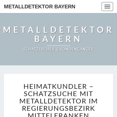
METALLDETEKTOR BAYERN
Togg
navig
METALLDETEKTOR
BAYERN
SCHATZSUCHER & SONDENGÄNGER
HEIMATKUNDLER
HEIMATKUNDLER –
–
SCHATZSUCHE
SCHATZSUCHE MIT
MIT
METALLDETEKTOR IM
METALLDETEKTOR
REGIERUNGSBEZIRK
IM
MITTELFRANKEN
REGIERUNGSBEZIRK