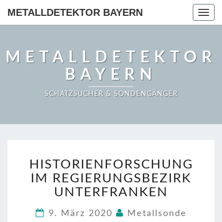
METALLDETEKTOR BAYERN
Togg
navig
METALLDETEKTOR
BAYERN
SCHATZSUCHER & SONDENGÄNGER
HISTORIENFORSCHUN
HISTORIENFORSCHUNG
IM
REGIERUNGSBEZIRK
IM REGIERUNGSBEZIRK
UNTERFRANKEN
UNTERFRANKEN
9. März 2020
Metallsonde