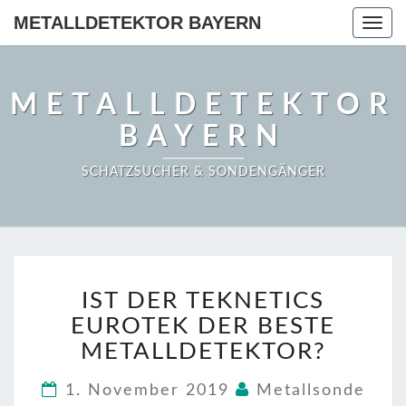
METALLDETEKTOR BAYERN
Togg
navig
METALLDETEKTOR
BAYERN
SCHATZSUCHER & SONDENGÄNGER
IST
IST DER TEKNETICS
DER
TEKNETICS
EUROTEK DER BESTE
EUROTEK
METALLDETEKTOR?
DER
BESTE
1. November 2019
Metallsonde
METALLDETEKTOR?