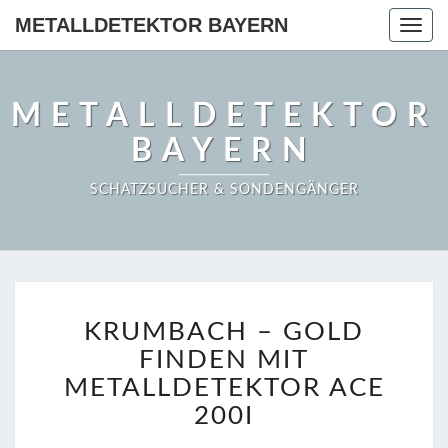
METALLDETEKTOR BAYERN
Togg
navig
METALLDETEKTOR
BAYERN
SCHATZSUCHER & SONDENGÄNGER
KRUMBACH
KRUMBACH – GOLD
–
GOLD
FINDEN MIT
FINDEN
METALLDETEKTOR ACE
MIT
200I
METALLDETEKTOR
ACE