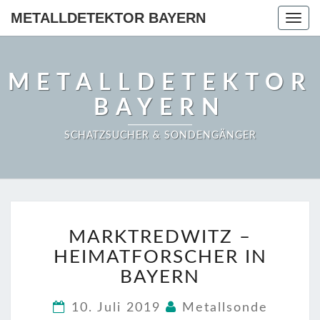
METALLDETEKTOR BAYERN
Togg
navig
METALLDETEKTOR
BAYERN
SCHATZSUCHER & SONDENGÄNGER
MARKTREDWITZ
MARKTREDWITZ –
–
HEIMATFORSCHER
HEIMATFORSCHER IN
IN
BAYERN
BAYERN
10. Juli 2019
Metallsonde