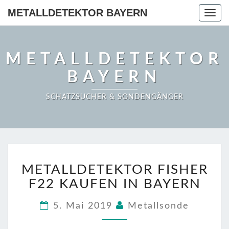
METALLDETEKTOR BAYERN
Togg
navig
METALLDETEKTOR
BAYERN
SCHATZSUCHER & SONDENGÄNGER
METALLDETEKTOR
METALLDETEKTOR FISHER
FISHER
F22
F22 KAUFEN IN BAYERN
KAUFEN
IN
5. Mai 2019
Metallsonde
BAYERN