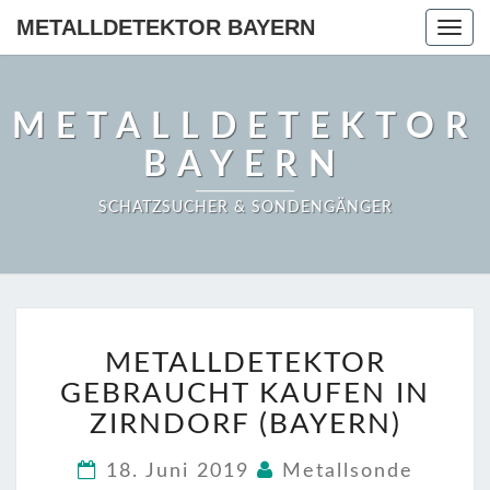
METALLDETEKTOR BAYERN
Togg
navig
METALLDETEKTOR
BAYERN
SCHATZSUCHER & SONDENGÄNGER
METALLDETEKTOR
METALLDETEKTOR
GEBRAUCHT
KAUFEN
GEBRAUCHT KAUFEN IN
IN
ZIRNDORF (BAYERN)
ZIRNDORF
(BAYERN)
18. Juni 2019
Metallsonde