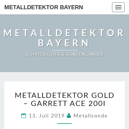
METALLDETEKTOR BAYERN
Togg
navig
METALLDETEKTOR
BAYERN
SCHATZSUCHER & SONDENGÄNGER
METALLDETEKTOR
METALLDETEKTOR GOLD
GOLD
–
– GARRETT ACE 200I
GARRETT
ACE
13. Juli 2019
Metallsonde
200I