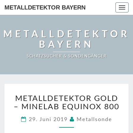
METALLDETEKTOR BAYERN
Togg
navig
METALLDETEKTOR
BAYERN
SCHATZSUCHER & SONDENGÄNGER
METALLDETEKTOR
METALLDETEKTOR GOLD
GOLD
–
– MINELAB EQUINOX 800
MINELAB
EQUINOX
29. Juni 2019
Metallsonde
800