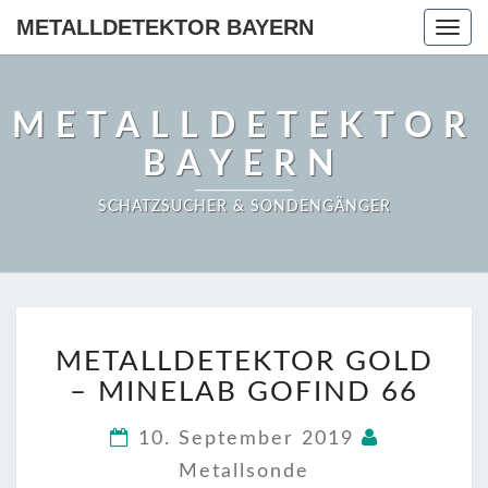
METALLDETEKTOR BAYERN
Togg
navig
METALLDETEKTOR
BAYERN
SCHATZSUCHER & SONDENGÄNGER
METALLDETEKTOR
METALLDETEKTOR GOLD
GOLD
–
– MINELAB GOFIND 66
MINELAB
GOFIND
10. September 2019
66
Metallsonde