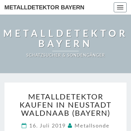
METALLDETEKTOR BAYERN
Togg
navig
METALLDETEKTOR
BAYERN
SCHATZSUCHER & SONDENGÄNGER
METALLDETEKTOR
METALLDETEKTOR
KAUFEN
IN
KAUFEN IN NEUSTADT
NEUSTADT
WALDNAAB (BAYERN)
WALDNAAB
(BAYERN)
16. Juli 2019
Metallsonde