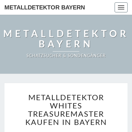
METALLDETEKTOR BAYERN
Togg
navig
METALLDETEKTOR
BAYERN
SCHATZSUCHER & SONDENGÄNGER
METALLDETEKTOR
METALLDETEKTOR
WHITES
TREASUREMASTER
WHITES
KAUFEN
TREASUREMASTER
IN
KAUFEN IN BAYERN
BAYERN