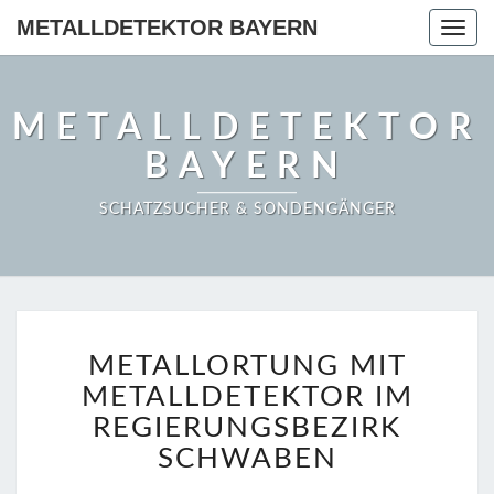
METALLDETEKTOR BAYERN
Togg
navig
METALLDETEKTOR
BAYERN
SCHATZSUCHER & SONDENGÄNGER
METALLORTUNG
METALLORTUNG MIT
MIT
METALLDETEKTOR
METALLDETEKTOR IM
IM
REGIERUNGSBEZIRK
REGIERUNGSBEZIRK
SCHWABEN
SCHWABEN