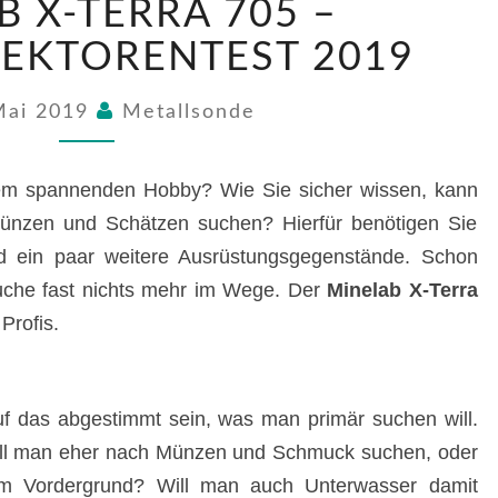
B X-TERRA 705 –
X-
TERRA
EKTORENTEST 2019
705
–
Mai 2019
Metallsonde
METALLDETEKTORENTEST
2019
nem spannenden Hobby? Wie Sie sicher wissen, kann
ünzen und Schätzen suchen? Hierfür benötigen Sie
und ein paar weitere Ausrüstungsgegenstände. Schon
suche fast nichts mehr im Wege. Der
Minelab X-Terra
 Profis.
auf das abgestimmt sein, was man primär suchen will.
 Will man eher nach Münzen und Schmuck suchen, oder
 im Vordergrund? Will man auch Unterwasser damit