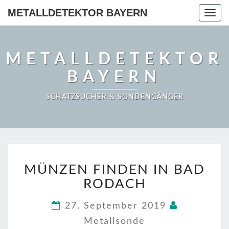
METALLDETEKTOR BAYERN
Togg
navig
METALLDETEKTOR
BAYERN
SCHATZSUCHER & SONDENGÄNGER
MÜNZEN
MÜNZEN FINDEN IN BAD
FINDEN
IN
RODACH
BAD
RODACH
27. September 2019
Metallsonde