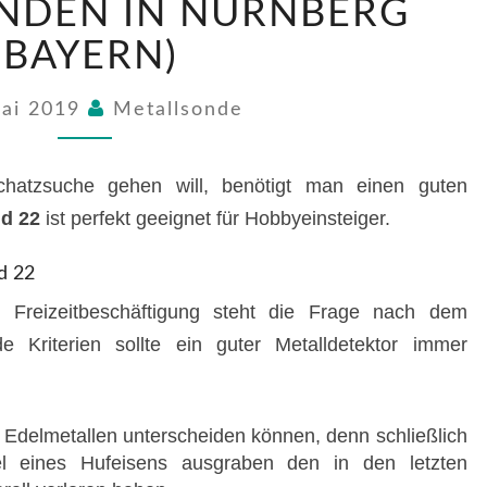
NDEN IN NÜRNBERG
FINDEN
IN
(BAYERN)
NÜRNBERG
(BAYERN)
Mai 2019
Metallsonde
atzsuche gehen will, benötigt man einen guten
nd 22
ist perfekt geeignet für Hobbyeinsteiger.
d 22
Freizeitbeschäftigung steht die Frage nach dem
nde Kriterien sollte ein guter Metalldetektor immer
 Edelmetallen unterscheiden können, denn schließlich
l eines Hufeisens ausgraben den in den letzten