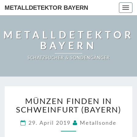
METALLDETEKTOR BAYERN
Togg
navig
METALLDETEKTOR
BAYERN
SCHATZSUCHER & SONDENGÄNGER
MÜNZEN
MÜNZEN FINDEN IN
FINDEN
IN
SCHWEINFURT (BAYERN)
SCHWEINFURT
(BAYERN)
29. April 2019
Metallsonde