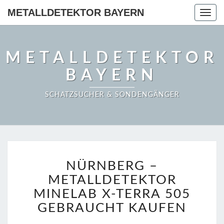
METALLDETEKTOR BAYERN
Togg
navig
METALLDETEKTOR
BAYERN
SCHATZSUCHER & SONDENGÄNGER
NÜRNBERG
NÜRNBERG –
–
METALLDETEKTOR
METALLDETEKTOR
MINELAB
MINELAB X-TERRA 505
X-
GEBRAUCHT KAUFEN
TERRA
505