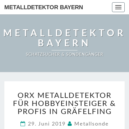
METALLDETEKTOR BAYERN
Togg
navig
METALLDETEKTOR
BAYERN
SCHATZSUCHER & SONDENGÄNGER
ORX
ORX METALLDETEKTOR
METALLDETEKTOR
FÜR
FÜR HOBBYEINSTEIGER &
HOBBYEINSTEIGER
PROFIS IN GRÄFELFING
&
PROFIS
29. Juni 2019
Metallsonde
IN