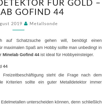
DETEKTOR FÜR GOLD –
FÜR
GOLD
AB GOFIND 44
–
MINELAB
ugust 2019
Metallsonde
GOFIND
44
h auf Schatzsuche gehen will, benötigt einen
 Für maximalen Spaß am Hobby sollte man unbedingt in
er
Minelab Gofind 44
ist ideal für Hobbyeinsteiger.
d 44
Freizeitbeschäftigung steht die Frage nach dem
nde Kriterien sollte ein guter Metalldetektor immer
 Edelmetallen unterscheiden können, denn schließlich