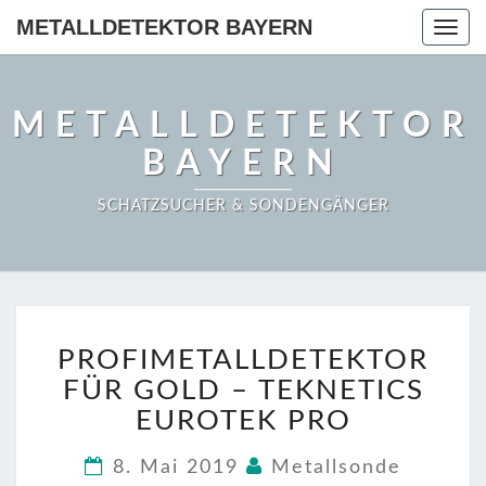
METALLDETEKTOR BAYERN
Togg
navig
METALLDETEKTOR
BAYERN
SCHATZSUCHER & SONDENGÄNGER
PROFIMETALLDETEKT
PROFIMETALLDETEKTOR
FÜR
GOLD
FÜR GOLD – TEKNETICS
–
EUROTEK PRO
TEKNETICS
EUROTEK
8. Mai 2019
Metallsonde
PRO