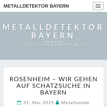
METALLDETEKTOR BAYERN
Togg
navig
METALLDETEKTOR
BAYERN
SCHATZSUCHER & SONDENGÄNGER
ROSENHEIM
ROSENHEIM – WIR GEHEN
–
WIR
AUF SCHATZSUCHE IN
GEHEN
BAYERN
AUF
SCHATZSUCHE
31. Mai 2019
Metallsonde
IN