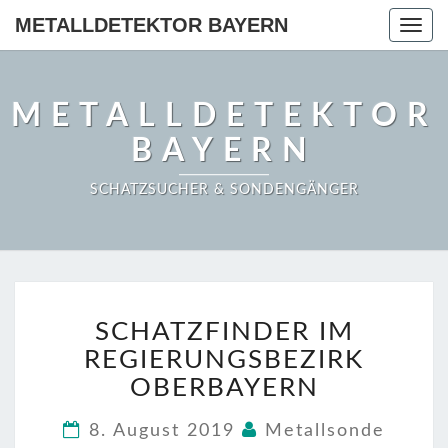
METALLDETEKTOR BAYERN
Togg
navig
METALLDETEKTOR
BAYERN
SCHATZSUCHER & SONDENGÄNGER
SCHATZFINDER
SCHATZFINDER IM
IM
REGIERUNGSBEZIRK
REGIERUNGSBEZIRK
OBERBAYERN
OBERBAYERN
8. August 2019
Metallsonde