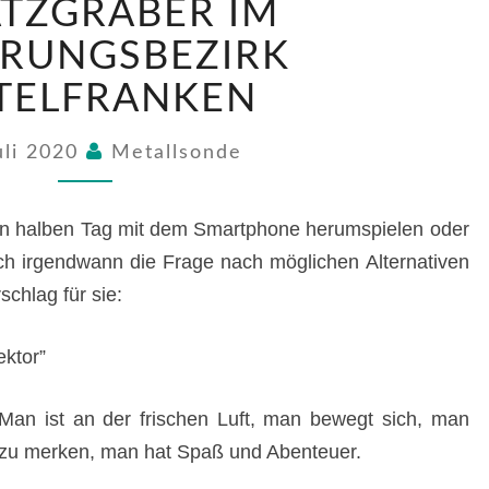
TZGRÄBER IM
IM
REGIERUNGSBEZIRK
ERUNGSBEZIRK
MITTELFRANKEN
TELFRANKEN
uli 2020
Metallsonde
 den halben Tag mit dem Smartphone herumspielen oder
ch irgendwann die Frage nach möglichen Alternativen
schlag für sie:
ektor”
 Man ist an der frischen Luft, man bewegt sich, man
s zu merken, man hat Spaß und Abenteuer.