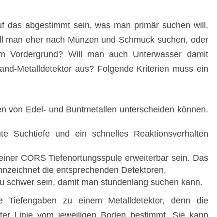
auf das abgestimmt sein, was man primär suchen will.
 Will man eher nach Münzen und Schmuck suchen, oder
 im Vordergrund? Will man auch Unterwasser damit
Land-Metalldetektor aus? Folgende Kriterien muss ein
en von Edel- und Buntmetallen unterscheiden können.
ute Suchtiefe und ein schnelles Reaktionsverhalten
t einer CORS Tiefenortungsspule erweiterbar sein. Das
nzeichnet die entsprechenden Detektoren.
 zu schwer sein, damit man stundenlang suchen kann.
e Tiefengaben zu einem Metalldetektor, denn die
rster Linie vom jeweiligen Boden bestimmt. Sie kann