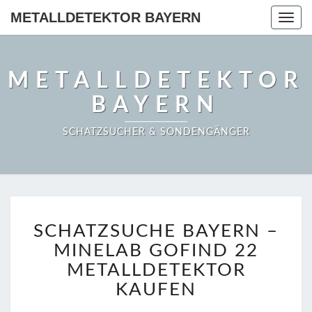
METALLDETEKTOR BAYERN
Togg
navig
METALLDETEKTOR
BAYERN
SCHATZSUCHER & SONDENGÄNGER
SCHATZSUCHE
SCHATZSUCHE BAYERN –
BAYERN
–
MINELAB GOFIND 22
MINELAB
METALLDETEKTOR
GOFIND
KAUFEN
22
METALLDETEKTOR