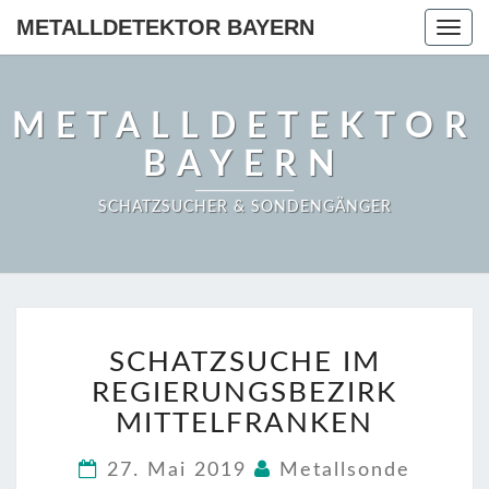
METALLDETEKTOR BAYERN
Togg
navig
METALLDETEKTOR
BAYERN
SCHATZSUCHER & SONDENGÄNGER
SCHATZSUCHE
SCHATZSUCHE IM
IM
REGIERUNGSBEZIRK
REGIERUNGSBEZIRK
MITTELFRANKEN
MITTELFRANKEN
27. Mai 2019
Metallsonde