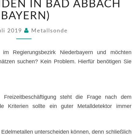
NDEN IN BAD ABBACH
FINDEN
IN
(BAYERN)
BAD
ABBACH
uli 2019
Metallsonde
(BAYERN)
m Regierungsbezirk Niederbayern und möchten
ätzen suchen? Kein Problem. Hierfür benötigen Sie
Freizeitbeschäftigung steht die Frage nach dem
nde Kriterien sollte ein guter Metalldetektor immer
 Edelmetallen unterscheiden können, denn schließlich