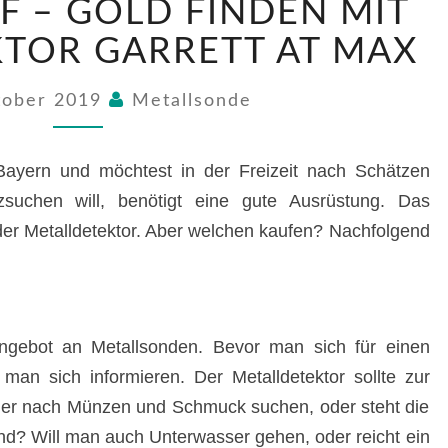
 – GOLD FINDEN MIT
–
GOLD
TOR GARRETT AT MAX
FINDEN
MIT
tober 2019
Metallsonde
METALLDETEKTOR
GARRETT
AT
ayern und möchtest in der Freizeit nach Schätzen
MAX
zsuchen will, benötigt eine gute Ausrüstung. Das
 der Metalldetektor. Aber welchen kaufen? Nachfolgend
ngebot an Metallsonden. Bevor man sich für einen
e man sich informieren. Der Metalldetektor sollte zur
er nach Münzen und Schmuck suchen, oder steht die
nd? Will man auch Unterwasser gehen, oder reicht ein