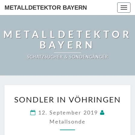
METALLDETEKTOR BAYERN
Togg
navig
METALLDETEKTOR
BAYERN
SCHATZSUCHER & SONDENGÄNGER
SONDLER
SONDLER IN VÖHRINGEN
IN
VÖHRINGEN
12. September 2019
Metallsonde