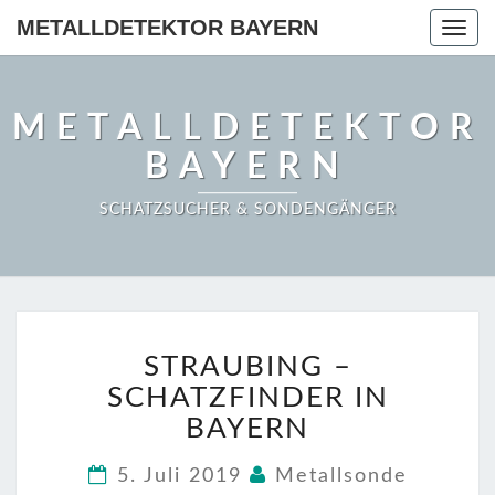
METALLDETEKTOR BAYERN
Togg
navig
METALLDETEKTOR
BAYERN
SCHATZSUCHER & SONDENGÄNGER
STRAUBING
STRAUBING –
–
SCHATZFINDER
SCHATZFINDER IN
IN
BAYERN
BAYERN
5. Juli 2019
Metallsonde