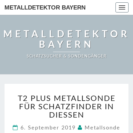
METALLDETEKTOR BAYERN
Togg
navig
METALLDETEKTOR
BAYERN
SCHATZSUCHER & SONDENGÄNGER
T2
T2 PLUS METALLSONDE
PLUS
METALLSONDE
FÜR SCHATZFINDER IN
FÜR
DIESSEN
SCHATZFINDER
IN
6. September 2019
Metallsonde
DIESSEN