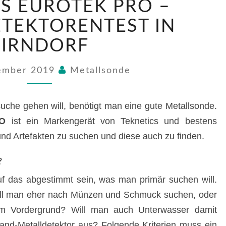
S EUROTEK PRO –
EUROTEK
PRO
TEKTORENTEST IN
–
ZIRNDORF
METALLDETEKTORENTEST
IN
ZIRNDORF
tember 2019
Metallsonde
uche gehen will, benötigt man eine gute Metallsonde.
RO
ist ein Markengerät von Teknetics und bestens
d Artefakten zu suchen und diese auch zu finden.
?
auf das abgestimmt sein, was man primär suchen will.
 Will man eher nach Münzen und Schmuck suchen, oder
 im Vordergrund? Will man auch Unterwasser damit
Land-Metalldetektor aus? Folgende Kriterien muss ein