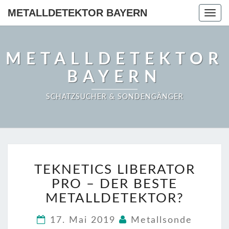
METALLDETEKTOR BAYERN
Togg
navig
METALLDETEKTOR
BAYERN
SCHATZSUCHER & SONDENGÄNGER
TEKNETICS
TEKNETICS LIBERATOR
LIBERATOR
PRO
PRO – DER BESTE
–
METALLDETEKTOR?
DER
BESTE
17. Mai 2019
Metallsonde
METALLDETEKTOR?